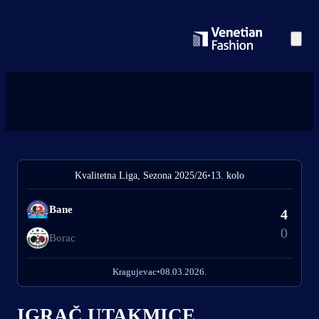
Kvalitetna Liga, Sezona 2025/26
•
13. kolo
Bane
4
0
Borac
Kragujevac
•
08.03.2026.
IGRAČ UTAKMICE