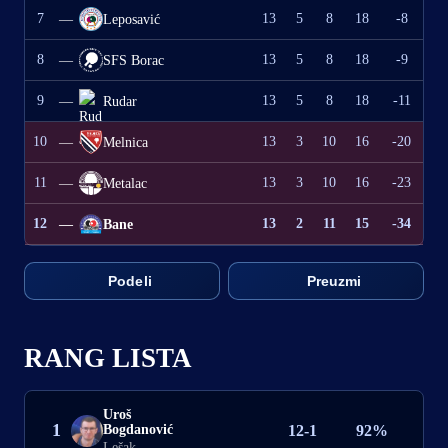
7
13
5
8
18
-8
—
Leposavić
8
13
5
8
18
-9
—
SFS Borac
9
13
5
8
18
-11
—
Rudar
10
13
3
10
16
-20
—
Melnica
11
13
3
10
16
-23
—
Metalac
12
13
2
11
15
-34
—
Bane
Podeli
Preuzmi
RANG LISTA
Uroš
1
Bogdanović
12-1
92%
Lešak