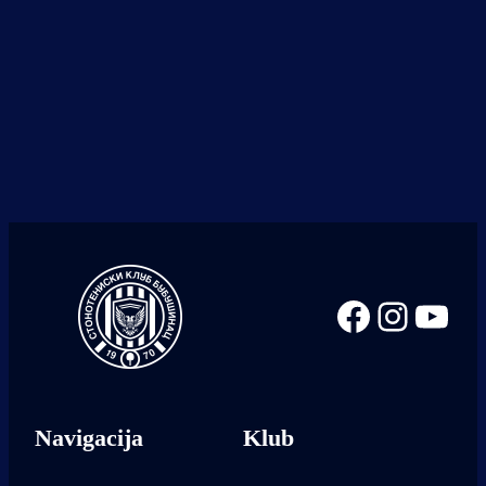
Facebook
Instag
You
Navigacija
Klub