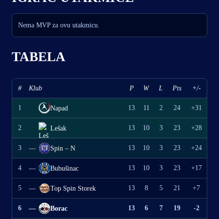
Nema MVP za ovu utakmicu.
TABELA
#
Klub
P
W
L
Pts
+/-
1
13
11
2
24
+31
Napad
2
13
10
3
23
+28
Lešak
3
13
10
3
23
+24
—
Spin – N
4
13
10
3
23
+17
—
Bubušinac
5
13
8
5
21
+7
—
Top Spin Storek
6
13
6
7
19
-2
—
Borac