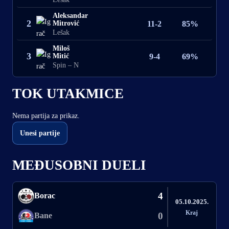
Aleksandar
2
Mitrović
11-2
85%
Lešak
Miloš
3
Mitić
9-4
69%
Spin – N
TOK UTAKMICE
Nema partija za prikaz.
Unesi partije
MEĐUSOBNI DUELI
4
Borac
05.10.2025.
Kraj
0
Bane