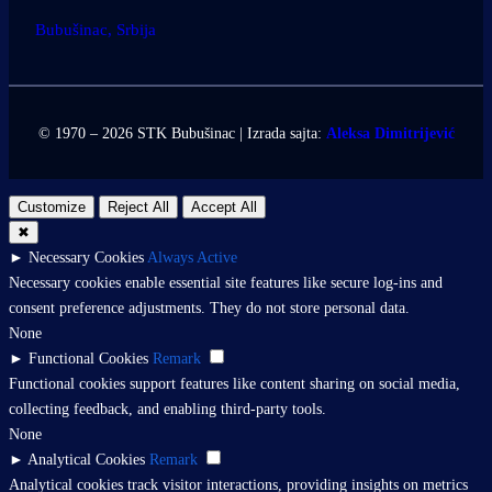
Bubušinac, Srbija
© 1970 – 2026 STK Bubušinac | Izrada sajta:
Aleksa Dimitrijević
Customize
Reject All
Accept All
✖
►
Necessary Cookies
Always Active
Necessary cookies enable essential site features like secure log-ins and
consent preference adjustments. They do not store personal data.
None
►
Functional Cookies
Remark
Functional cookies support features like content sharing on social media,
collecting feedback, and enabling third-party tools.
None
►
Analytical Cookies
Remark
Analytical cookies track visitor interactions, providing insights on metrics