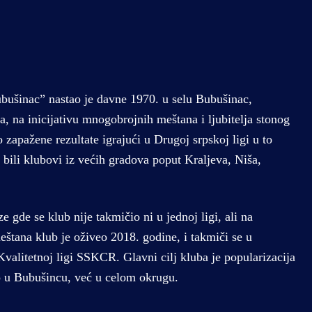
bušinac” nastao je davne 1970. u selu Bubušinac,
, na inicijativu mnogobrojnih meštana i ljubitelja stonog
o zapažene rezultate igrajući u Drugoj srpskoj ligi u to
 bili klubovi iz većih gradova poput Kraljeva, Niša,
e gde se klub nije takmičio ni u jednoj ligi, ali na
eštana klub je oživeo 2018. godine, i takmiči se u
Kvalitetnoj ligi SSKCR. Glavni cilj kluba je popularizacija
o u Bubušincu, već u celom okrugu.