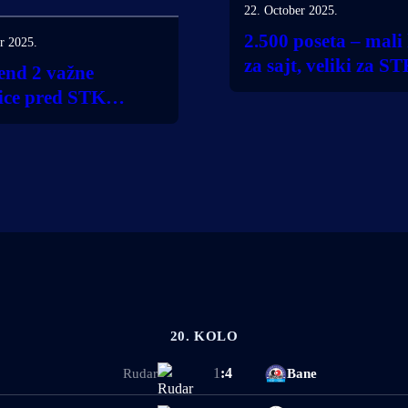
22. October 2025.
2.500 poseta – mali
r 2025.
za sajt, veliki za S
end 2 važne
Bubušinac!
ice pred STK
inac
20. KOLO
1
:
4
Rudar
Bane