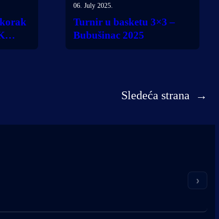
06. July 2025.
 korak
Turnir u basketu 3×3 –
TK
Bubušinac 2025
Sledeća strana
→
›