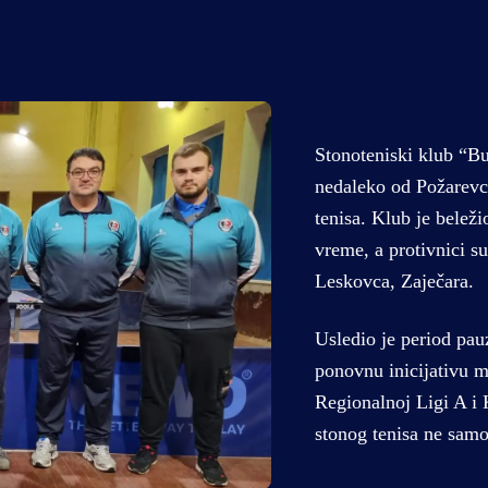
Stonoteniski klub “Bu
nedaleko od Požarevca
tenisa. Klub je beleži
vreme, a protivnici su
Leskovca, Zaječara.
Usledio je period pauz
ponovnu inicijativu m
Regionalnoj Ligi A i 
stonog tenisa ne sam