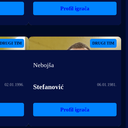
Profil igrača
DRUGI TIM
DRUGI TIM
Nebojša
02.01.1996.
06.01.1981.
Stefanović
Profil igrača