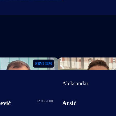
PRVI TIM
Aleksandar
12.03.2000.
ević
Arsić