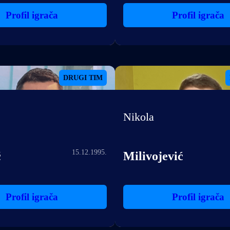
Profil igrača
Profil igrača
DRUGI TIM
Nikola
15.12.1995.
ć
Milivojević
Profil igrača
Profil igrača