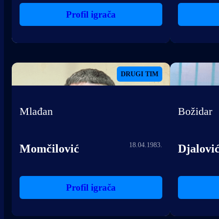
Profil igrača
DRUGI TIM
Mlađan
Božidar
18.04.1983.
Momčilović
Djalovi
Profil igrača