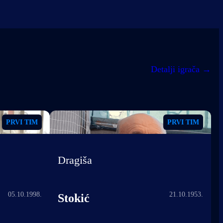
Detalji igrača
→
PRVI TIM
PRVI TIM
Dragiša
05.10.1998.
21.10.1953.
Stokić