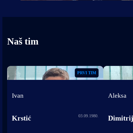
Naš tim
PRVI TIM
Ivan
Aleksa
03.09.1980.
Krstić
Dimitrij