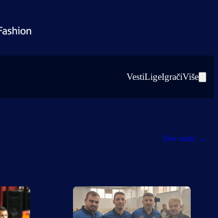
Vesti
Lige
Igrači
Više
Sve vesti
→