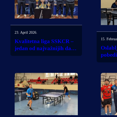
23. April 2026.
15. Februa
Kvalitetna liga SSKCR –
Oslabl
jedan od najvažnijih dana
pobedio
sezone za STK Bubušinac