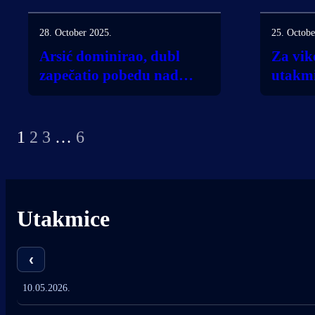
25. Octobe
28. October 2025.
Za vik
Arsić dominirao, dubl
utakm
zapečatio pobedu nad
Bubuš
Borcem iz Kumana!
1
2
3
…
6
Utakmice
‹
10.05.2026.