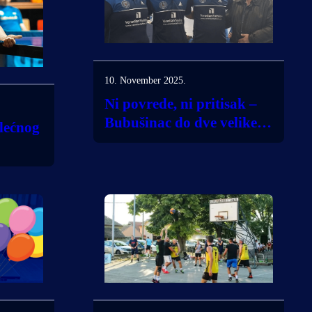
10. November 2025.
Ni povrede, ni pritisak –
Bubušinac do dve velike
lećnog
pobede!