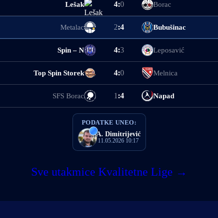
4
:
0
Lešak
Borac
2
:
4
Metalac
Bubušinac
4
:
3
Spin – N
Leposavić
4
:
0
Top Spin Storek
Melnica
1
:
4
SFS Borac
Napad
PODATKE UNEO:
A. Dimitrijević
11.05.2026 10:17
Sve utakmice Kvalitetne Lige →