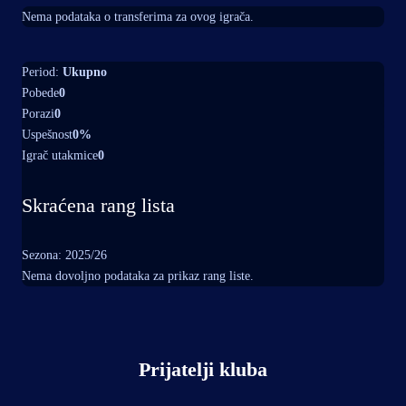
Nema podataka o transferima za ovog igrača.
Period:
Ukupno
Pobede
0
Porazi
0
Uspešnost
0%
Igrač utakmice
0
Skraćena rang lista
Sezona: 2025/26
Nema dovoljno podataka za prikaz rang liste.
Prijatelji kluba