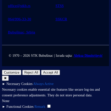
office@stkb.rs
STSS
064/996-33-30
SSKCR
Bubušinac, Srbija
© 1970 – 2026 STK Bubušinac | Izrada sajta:
Aleksa Dimitrijević
Customize
Reject All
Accept All
✖
►
Necessary Cookies
Always Active
Necessary cookies enable essential site features like secure log-ins and
consent preference adjustments. They do not store personal data.
None
►
Functional Cookies
Remark