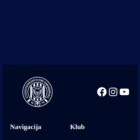
Facebook
Instag
You
Navigacija
Klub