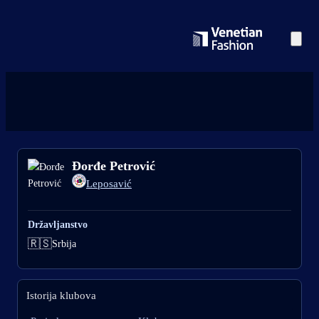
Đorđe Petrović
Leposavić
Državljanstvo
🇷🇸
Srbija
Istorija klubova