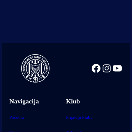
Facebook
Instag
You
Navigacija
Klub
Početna
Prijatelji kluba