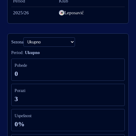
Period
Klub
2025/26
Leposavić
Sezona
Period:
Ukupno
Pobede
0
Porazi
3
Uspešnost
0%