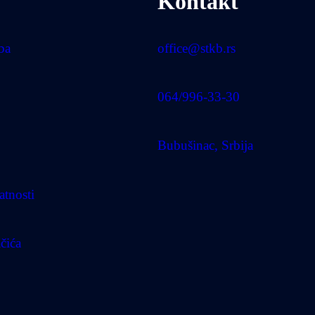
Kontakt
uba
office@stkb.rs
064/996-33-30
Bubušinac, Srbija
atnosti
ačića