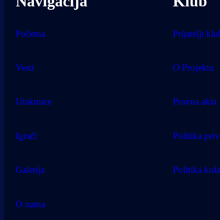
Navigacija
Klub
Početna
Prijatelji kl
Vesti
O Projektu
Utakmice
Pravna akta
Igrači
Politika priv
Galerija
Politika kol
O nama