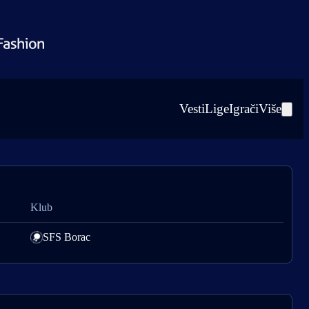
Vesti
Lige
Igrači
Više
Klub
SFS Borac