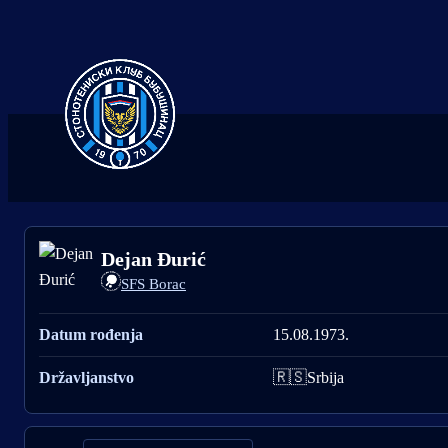
Dejan Đurić
SFS Borac
Datum rođenja
15.08.1973.
🇷🇸
Državljanstvo
Srbija