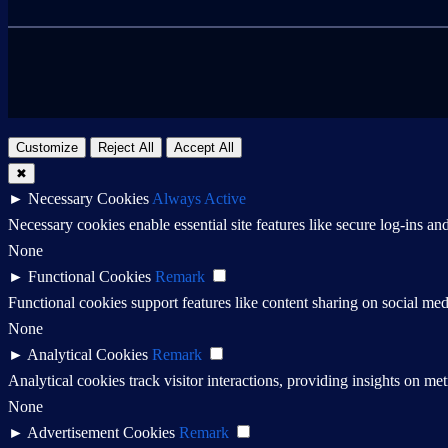
Customize
Reject All
Accept All
✖
►
Necessary Cookies
Always Active
Necessary cookies enable essential site features like secure log-ins a
None
►
Functional Cookies
Remark
Functional cookies support features like content sharing on social medi
None
►
Analytical Cookies
Remark
Analytical cookies track visitor interactions, providing insights on metr
None
►
Advertisement Cookies
Remark