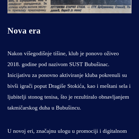
Nova era
Nakon višegodišnje tišine, klub je ponovo oživeo
2018. godine pod nazivom SUST Bubušinac.
Inicijativu za ponovno aktiviranje kluba pokrenuli su
bivši igrači poput Dragiše Stokića, kao i meštani sela i
ljubitelji stonog tenisa, što je rezultiralo obnavljanjem
takmičarskog duha u Bubušincu.
U novoj eri, značajnu ulogu u promociji i digitalnom