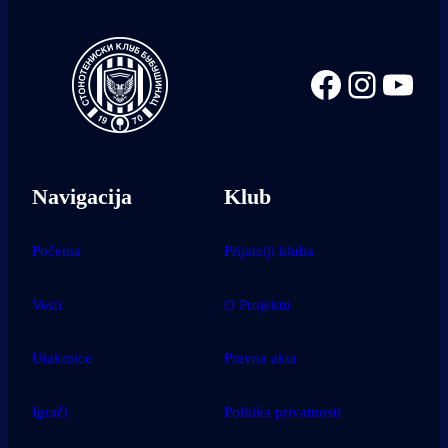
Facebook
Instag
You
Navigacija
Klub
Početna
Prijatelji kluba
Vesti
O Projektu
Utakmice
Pravna akta
Igrači
Politika privatnosti