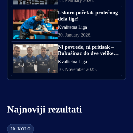
15. February 2026.
Uskoro početak prolećnog
dela lige!
Kvalitetna Liga
30. January 2026.
Ni povrede, ni pritisak –
Bubušinac do dve velike
pobede!
Kvalitetna Liga
10. November 2025.
Najnoviji rezultati
20. KOLO