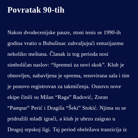
Povratak 90-tih
Nakon dvodecenijske pauze, stoni tenis se 1990-ih
godina vratio u Bubušinac zahvaljujući entuzijazmu
nekoliko meštana. Članak iz tog perioda nosi
simboličan naslov: “Spremni za novi skok”. Klub je
obnovljen, nabavljena je oprema, renovirana sala i tim
je ponovo registrovan za takmičenja. Osnovu nove
ekipe činili su Milan “Raga” Radović, Zoran
“Pampur” Perić i Dragiša “Šeki” Stokić. Njima su se
pridružili mlađi igrači, a klub je ubrzo zaigrao u
Drugoj srpskoj ligi. Taj period obeležava tranzicija iz