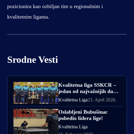
pozicionira kao ozbiljan tim u regionalnim i
kvalitetnim ligama.
Srodne Vesti
Kvalitetna liga SSKCR –
jedan od najvažnijih dana
sezone za STK Bubušinac
Kvalitetna Liga
23. April 2026.
Oslabljeni Bubušinac
pobedio lidera lige!
Kvalitetna Liga