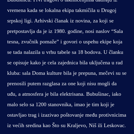
vremena kada se lokalna ekipa takmičila u Drugoj
srpskoj ligi. Arhivski članak iz novina, za koji se
pretpostavlja da je iz 1980. godine, nosi naslov “Sala
tesna, zvučnik pomaže” i govori o uspehu ekipe koja
se tada nalazila u vrhu tabele sa 18 bodova. U članku
se opisuje kako je cela zajednica bila uključena u rad
kluba: sala Doma kulture bila je prepuna, mečevi su se
prenosili putem razglasa za one koji nisu mogli da
uđu, a atmosfera je bila elektrisana. Bubušinac, iako
malo selo sa 1200 stanovnika, imao je tim koji je
ostavljao trag i izazivao poštovanje među protivnicima
iz većih sredina kao Što su Kraljevo, Niš ili Leskovac.