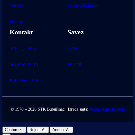
Galerija
Politika kolačića
O nama
Kontakt
Savez
office@stkb.rs
STSS
064/996-33-30
SSKCR
Bubušinac, Srbija
© 1970 – 2026 STK Bubušinac | Izrada sajta:
Aleksa Dimitrijević
Customize
Reject All
Accept All