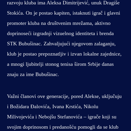
razvoju kluba ima Aleksa Dimitrijević, unuk Dragiše
Stokića. On je postao kapiten, istaknuti igrač i glavni
promoter kluba na društvenim mrežama, aktivno
doprinoseći izgradnji vizuelnog identiteta i brenda
STK Bubušinac. Zahvaljujući njegovom zalaganju,
klub je postao prepoznatljiv i izvan lokalne zajednice,
a mnogi ljubitelji stonog tenisa širom Srbije danas
znaju za ime Bubušinac.
Važni članovi ove generacije, pored Alekse, uključuju
i Božidara Đalovića, Ivana Krstića, Nikolu
Milivojevića i Nebojšu Stefanovića – igrače koji su
svojim doprinosom i predanošću pomogli da se klub