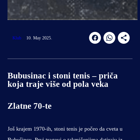
Klub
10. May 2025.
Bubusinac i stoni tenis – priča
koja traje više od pola veka
Zlatne 70-te
Još krajem 1970-ih, stoni tenis je počeo da cveta u
Bubušincu. Prvi tragovi o takmičenjima datiraju iz