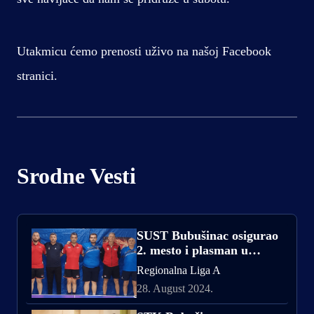
Utakmicu ćemo prenosti uživo na našoj Facebook
stranici.
Srodne Vesti
SUST Bubušinac osigurao
2. mesto i plasman u
Kvalitetnu ligu
Regionalna Liga A
28. August 2024.