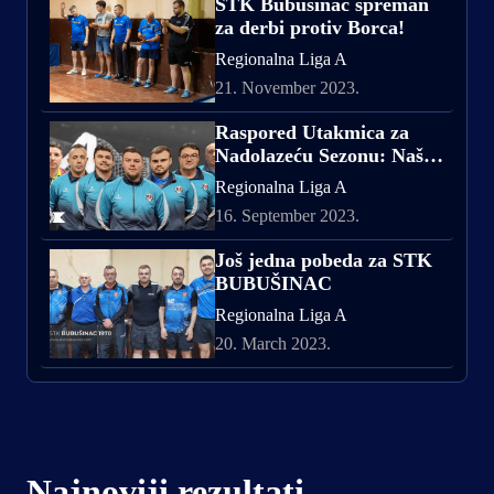
STK Bubušinac spreman
za derbi protiv Borca!
Regionalna Liga A
21. November 2023.
Raspored Utakmica za
Nadolazeću Sezonu: Naša
Ekipa Spremna za Izazove
Regionalna Liga A
16. September 2023.
Još jedna pobeda za STK
BUBUŠINAC
Regionalna Liga A
20. March 2023.
Najnoviji rezultati