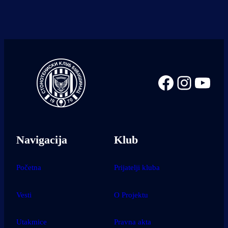
Facebook
Instag
You
Navigacija
Klub
Početna
Prijatelji kluba
Vesti
O Projektu
Utakmice
Pravna akta