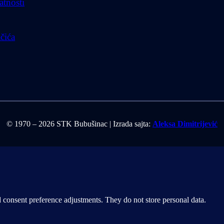
atnosti
ačića
© 1970 – 2026 STK Bubušinac | Izrada sajta:
Aleksa Dimitrijević
nd consent preference adjustments. They do not store personal data.