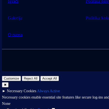
Igrači
Politika priv
Galerija
Politika kol
O nama
Customize
Reject All
Accept All
✖
►
Necessary Cookies
Always Active
Necessary cookies enable essential site features like secure log-ins a
None