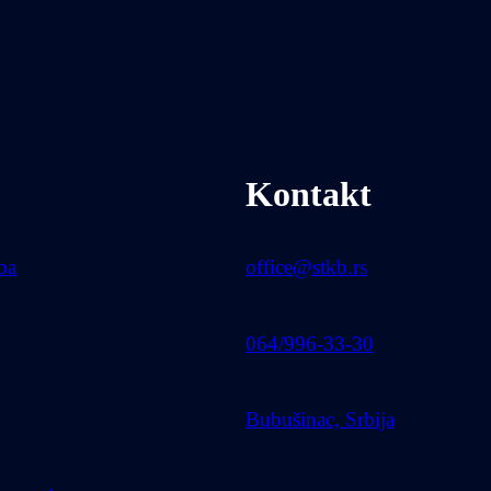
Kontakt
uba
office@stkb.rs
064/996-33-30
Bubušinac, Srbija