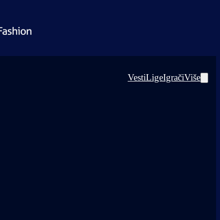
Vesti
Lige
Igrači
Više