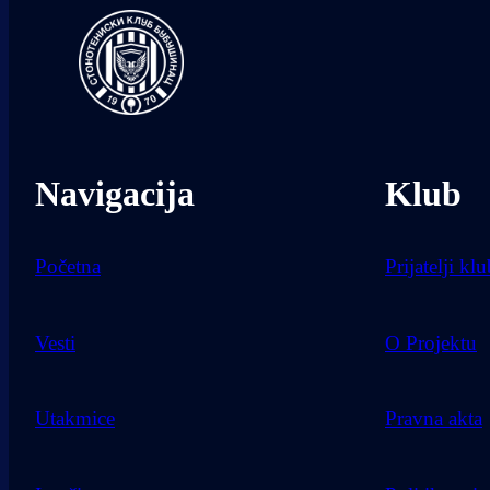
Navigacija
Klub
Početna
Prijatelji kl
Vesti
O Projektu
Utakmice
Pravna akta