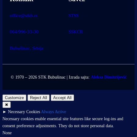
office@stkb.rs
STSS
064/996-33-30
SSKCR
Bubušinac, Srbija
© 1970 – 2026 STK Bubušinac | Izrada sajta:
Aleksa Dimitrijević
Customize
Reject All
Accept All
✖
►
Necessary Cookies
Always Active
Necessary cookies enable essential site features like secure log-ins and
consent preference adjustments. They do not store personal data.
None