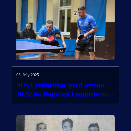
03. July 2025.
SUST Bubušinac pred sezonu
2025/26: Pojačani i ambiciozni u
oba takmičarska ranga