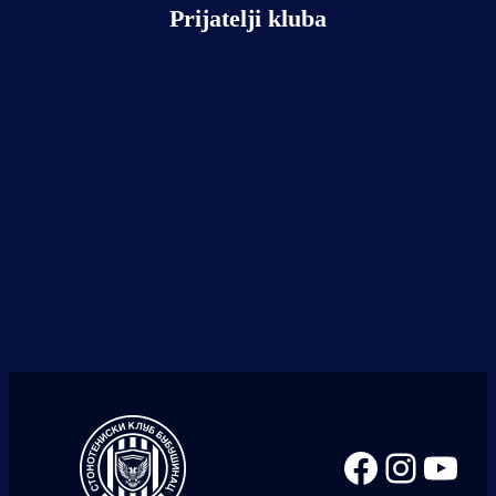
Prijatelji kluba
Facebook
Instag
You