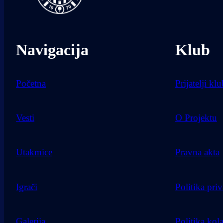
Navigacija
Klub
Početna
Prijatelji kl
Vesti
O Projektu
Utakmice
Pravna akta
Igrači
Politika priv
Galerija
Politika kol