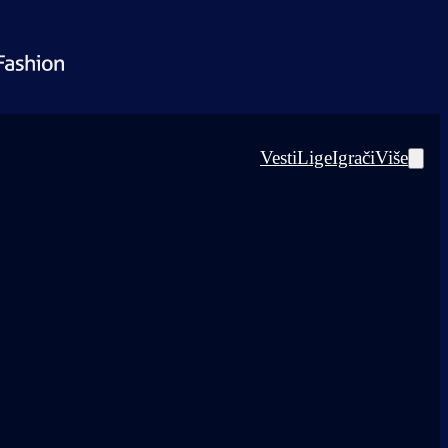
Vesti
Lige
Igrači
Više