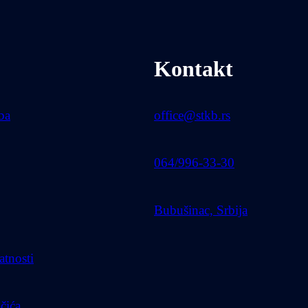
Kontakt
uba
office@stkb.rs
064/996-33-30
Bubušinac, Srbija
atnosti
ačića