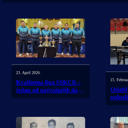
23. April 2026.
15. Februa
Kvalitetna liga SSKCR –
Oslabl
jedan od najvažnijih dana
pobedio
sezone za STK Bubušinac