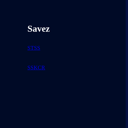
Savez
STSS
SSKCR