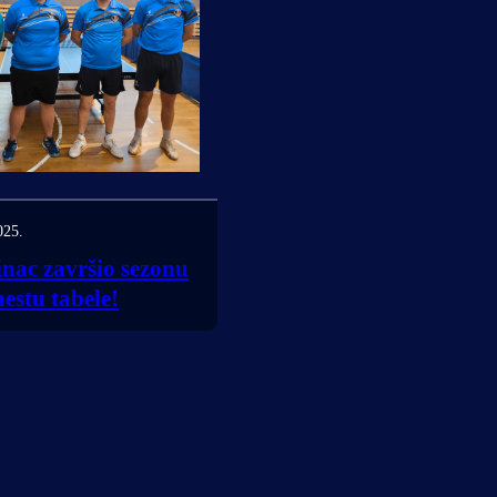
025.
nac završio sezonu
mestu tabele!