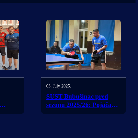
03. July 2025.
SUST Bubušinac pred
sezonu 2025/26: Pojačani i
ambiciozni u oba
takmičarska ranga