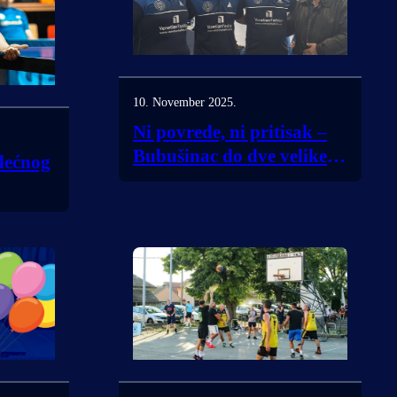
10. November 2025.
Ni povrede, ni pritisak –
Bubušinac do dve velike
lećnog
pobede!