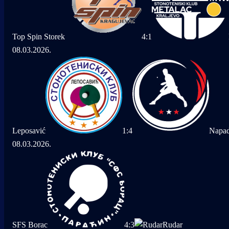
Top Spin Storek
4
:
1
08.03.2026.
Leposavić
1
:
4
Napa
08.03.2026.
SFS Borac
4
:
3
Rudar