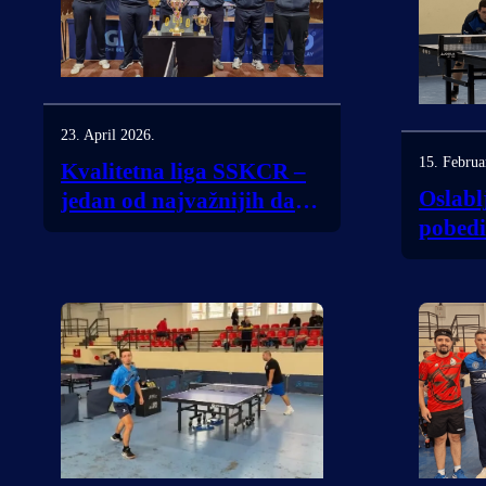
23. April 2026.
15. Februa
Kvalitetna liga SSKCR –
Oslabl
jedan od najvažnijih dana
pobedio
sezone za STK Bubušinac