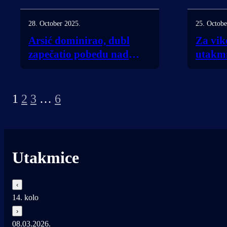
25. Octobe
28. October 2025.
Za vik
Arsić dominirao, dubl
utakm
zapečatio pobedu nad
Bubuš
Borcem iz Kumana!
1
2
3
…
6
Utakmice
‹
14. kolo
›
08.03.2026.