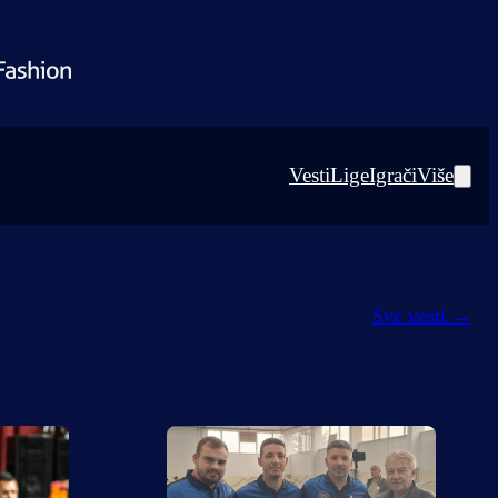
Vesti
Lige
Igrači
Više
Sve vesti
→