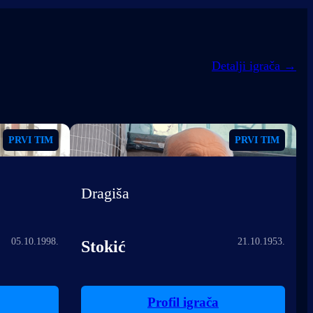
Detalji igrača
→
PRVI TIM
PRVI TIM
Dragiša
05.10.1998.
21.10.1953.
Stokić
Profil igrača