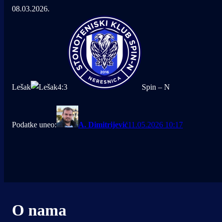
08.03.2026.
Lešak
4
:
3
Spin – N
Podatke uneo:
A. Dimitrijević
11.05.2026 10:17
O nama