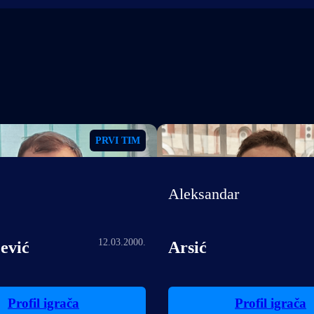
PRVI TIM
Aleksandar
12.03.2000.
ević
Arsić
Profil igrača
Profil igrača