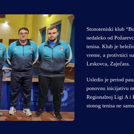
Stonoteniski klub “Bu
nedaleko od Požarevca
tenisa. Klub je beleži
vreme, a protivnici su
Leskovca, Zaječara.
Usledio je period pauz
ponovnu inicijativu m
Regionalnoj Ligi A i 
stonog tenisa ne sam