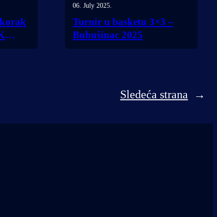
06. July 2025.
 korak
Turnir u basketu 3×3 –
TK
Bubušinac 2025
Sledeća strana
→