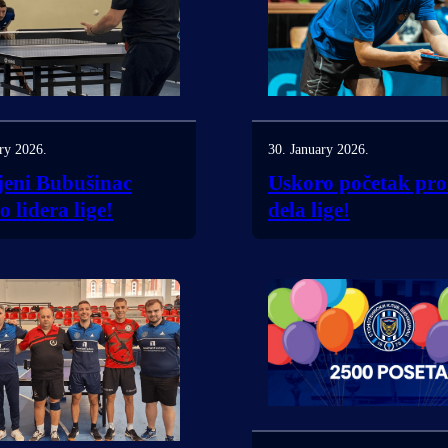
ry 2026.
30. January 2026.
jeni Bubušinac
Uskoro početak pro
 lidera lige!
dela lige!