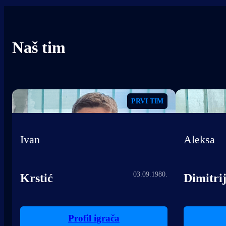
Naš tim
PRVI TIM
Ivan
Aleksa
03.09.1980.
Krstić
Dimitrij
Profil igrača