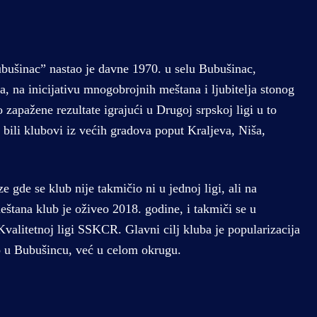
bušinac” nastao je davne 1970. u selu Bubušinac,
, na inicijativu mnogobrojnih meštana i ljubitelja stonog
o zapažene rezultate igrajući u Drugoj srpskoj ligi u to
 bili klubovi iz većih gradova poput Kraljeva, Niša,
e gde se klub nije takmičio ni u jednoj ligi, ali na
eštana klub je oživeo 2018. godine, i takmiči se u
Kvalitetnoj ligi SSKCR. Glavni cilj kluba je popularizacija
o u Bubušincu, već u celom okrugu.