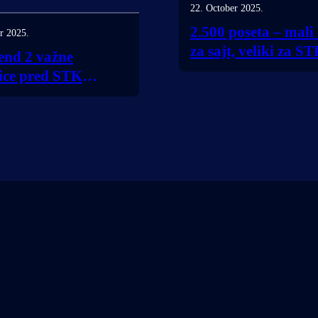
22. October 2025.
2.500 poseta – mali
r 2025.
za sajt, veliki za S
end 2 važne
Bubušinac!
ice pred STK
inac