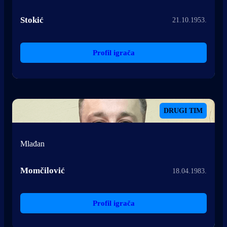
Stokić
21.10.1953.
Profil igrača
DRUGI TIM
Mlađan
Momčilović
18.04.1983.
Profil igrača